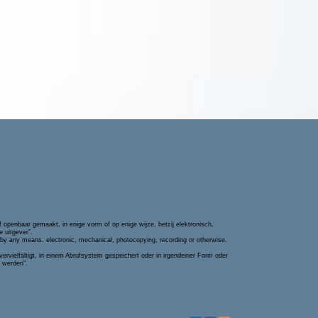
penbaar gemaakt, in enige vorm of op enige wijze, hetzij elektronisch,
 uitgever”.
or by any means, electronic, mechanical, photocopying, recording or otherwise,
rvielfältigt, in einem Abrufsystem gespeichert oder in irgendeiner Form oder
t werden".