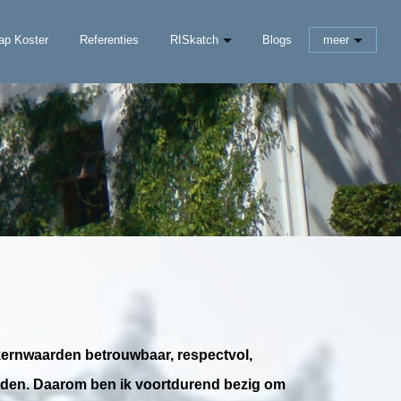
ap Koster
Referenties
RISkatch
Blogs
meer
 kernwaarden betrouwbaar, respectvol,
waarden. Daarom ben ik voortdurend bezig om