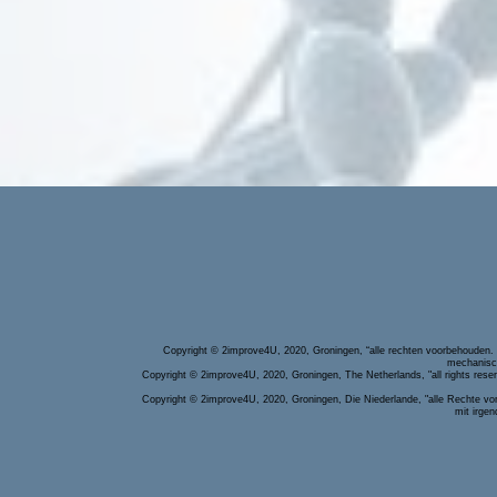
Copyright © 2improve4U, 2020, Groningen, “alle rechten voorbehouden. 
mechanisch
Copyright © 2improve4U, 2020, Groningen, The Netherlands,
"all rights res
Copyright © 2improve4U, 2020, Groningen, Die Niederlande, "alle Rechte vorb
mit irgen