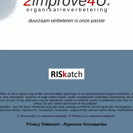
2
improve
4
U
®
o r g a n i s a t i e v e r b e t e r i n g
duurzaam verbeteren is onze passie
Niets uit deze uitgave mag worden verveelvuldigd, opgeslagen in een geautomatiseerd gegevensbestand, of o
, door fotokopieën, opnamen of enige andere manier, zonder voorafgaande schriftelijke toestemming van de
erved. No part of this publication may be reproduced, stored in a retrieval system or published in any form 
without the prior written permission of the publisher"
.
ehalten. Kein Teil dieser Veröffentlichung darf ohne vorherige schriftliche Genehmigung des Herausgebers ve
dwelchen Mitteln, elektronisch, mechanisch, fotokopiert, aufgezeichnet oder auf andere Weise veröffentlich
® 2improve4U is a registered trademark. ® RISkatch is a registered trademark.
Privacy Statement - Algemene Voorwaarden